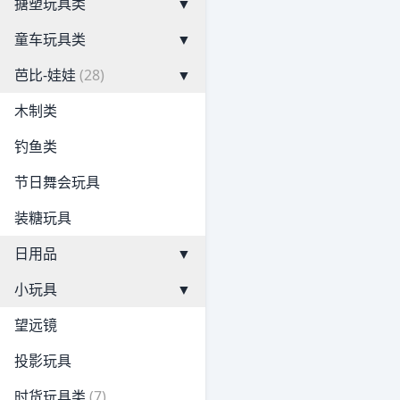
搪塑玩具类
▼
童车玩具类
▼
芭比-娃娃
(28)
▼
木制类
钓鱼类
节日舞会玩具
装糖玩具
日用品
▼
小玩具
▼
望远镜
投影玩具
时货玩具类
(7)