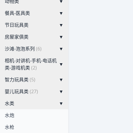
动物类
▼
餐具-医具类
▼
节日玩具类
▼
房屋家俱类
▼
沙滩-泡泡系列
(6)
▼
相机-对讲机-手机-电话机
▼
类-游戏机类
(2)
智力玩具类
(5)
▼
婴儿玩具类
(27)
▼
水类
▼
水炮
水枪