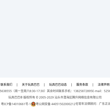
联系我们
|
关于玩具巴巴
|
玩具巴巴动态
|
服务条款
|
法律声明
5638555（周一至周六8:30-17:30）
其余时间联系手机：13825872895
E-mail：525
玩具巴巴® 版权所有 © 2005-2029 汕头市澄海区腾升网络信息有限公司
常年法律顾问：广东正
：
粤ICP备14010661号-1
粤公网安备 44051502000212号