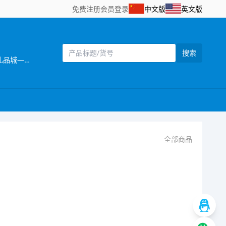
免费注册
会员登录
中文版
英文版
搜索
[主营]：主要生产：儿童玩具/礼品/赠品/加工定制类玩具，欢迎致电咨询！微信同号：13676122965 本企业座落于中国玩具礼品城——广东澄海市。是一家集生产、服务于一体的玩具厂。于1998年成立。立起至今，业务持续发展 ；并稳步上升，产品远销世界各地及中国大陆。并高度保持产品的更新。企业拥有一批优秀的专业人才，能为客户提供各种满意的服务。我司遵守欧盟WEEE和ROHS的有关指令要求，符合3C认证、EN71欧洲玩具安全标准等规定，替客户严把质量关，力求把高质量的产品送到客户手中。成记玩具依靠不断追求技术创新、营销创新、管理创新、以市场、科技为导向，稳扎稳打，实现了稳步发展，规模不断扩大，凭借良好的信誉与雄厚的实力，得到客户的一致肯定。成记玩具欢迎海内外客商到我网站浏览、查询、订购；欢迎到公司展厅直接选购！ 企业秉承“让客户得到满意的产品，有竞争力的价格为宗旨，竭诚希望与各海内外客户建立长期友好的合作关系。互惠互利，携手共创辉煌明天! 地址：广东省汕头市澄海区振兴工业区(澄海车站后一路）
全部商品