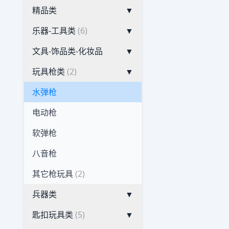
精品类
▼
乐器-工具类
(6)
▼
文具-饰品类-化妆品
▼
玩具枪类
(2)
▼
水弹枪
电动枪
软弹枪
八音枪
其它枪玩具
(2)
兵器类
▼
匙扣玩具类
(5)
▼