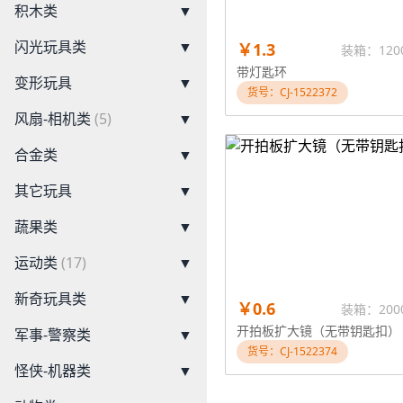
积木类
▼
闪光玩具类
▼
￥1.3
装箱：120
带灯匙环
变形玩具
▼
货号：CJ-1522372
风扇-相机类
(5)
▼
合金类
▼
其它玩具
▼
蔬果类
▼
运动类
(17)
▼
新奇玩具类
▼
￥0.6
装箱：200
开拍板扩大镜（无带钥匙扣）
军事-警察类
▼
货号：CJ-1522374
怪侠-机器类
▼