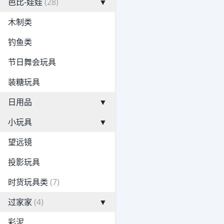
芭比-娃娃
(28)
▼
木制类
钓鱼类
节日舞会玩具
装糖玩具
日用品
▼
小玩具
▼
望远镜
投影玩具
时货玩具类
(7)
过家家
(4)
▼
彩泥