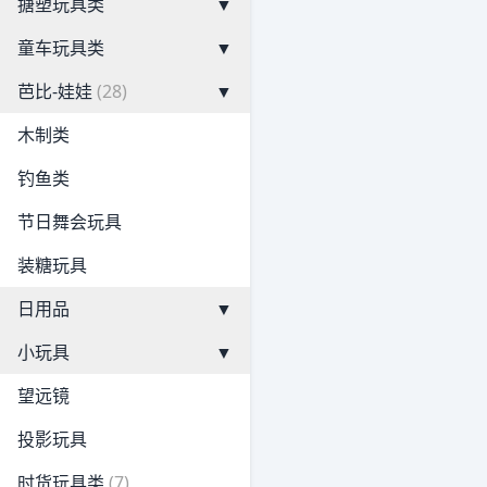
搪塑玩具类
▼
童车玩具类
▼
芭比-娃娃
(28)
▼
木制类
钓鱼类
节日舞会玩具
装糖玩具
日用品
▼
小玩具
▼
望远镜
投影玩具
时货玩具类
(7)